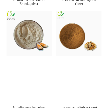
Extraktpulver
(lose)
Toosendanin-Pulver (lose)
Grünlippmuschelpulver