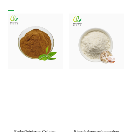
Entkoffeiniertes Grüntee-
Eierschalenmembranpulver