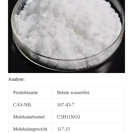
Analyse:
Produktname
Betain wasserfrei
CAS-NR.
107-43-7
Molekularformel
C5H11NO2
Molekulargewicht
117.15