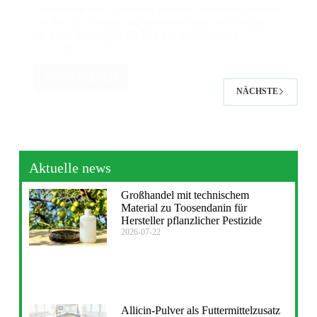
Gesundheit von Haustieren deutlich verbessern können.
Ob Sie nun Tiernahrung herstellen oder als Tierhalter
die beste Ernährung für Ihre Lieblinge suchen –…
2025-12-19
WEITERLESEN
NÄCHSTE
Aktuelle news
Großhandel mit technischem
Material zu Toosendanin für
Hersteller pflanzlicher Pestizide
2026-07-22
Allicin-Pulver als Futtermittelzusatz