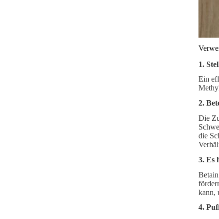
Verwe
1. Ste
Ein ef
Methyl
2. Bet
Die Zu
Schwei
die Sc
Verhäl
3. Es 
Betain
förder
kann, 
4. Pu