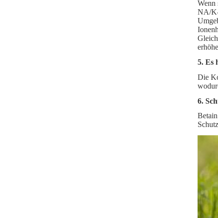
Wenn s
NA/K-P
Umgebu
Ionenh
Gleich
erhöhe
5. Es
Die Ko
wodurc
6. Sch
Betain
Schutz