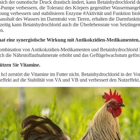
ich der osmotische Druck drastisch ändert, kann Betainhydrochlorid de
umpe verbessern, die Toleranz des Körpers gegenüber Wassermangel,
ng verbessern und stabilisieren Enzyme #Aktivität und Funktion biol
aushalt des Wassers im Darmtrakt von Tieren, erhalten die Darmfunkti
zeitig kann Betainhydrochlorid auch die Überlebensrate von Setzlinge
n.
 hat eine synergistische Wirkung mit Antikokzidien-Medikamenten,
mbination von Antikokzidien-Medikamenten und Betainhydrochlorid k
h die Nährstoffaufnahmerate erhöht und das Geflügelwachstum geförd
ützen Sie Vitamine.
 hcl zerstört die Vitamine im Futter nicht. Betainhydrochlorid in der V
effekt auf die Stabilität von VA und VB und verbessert den Nutzeffekt.