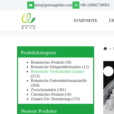
Z
info@greenagribio.com
+86-18966738003
u
m
I
STARTSEITE
Ü
n
h
a
l
t
s
p
Produktkategorie
r
i
Botanisches Pestizid
(58)
n
Botanische Düngemittelzusätze
(12)
g
Botanische Tierheilmittel-Zusätze
e
(213)
n
Botanische Futtermittelzusatzstoffe
(264)
Zwischenstufen
(381)
Chemisches Pestizid
(10)
Zutaten Für Tiernahrung
(155)
Neueste Produkte