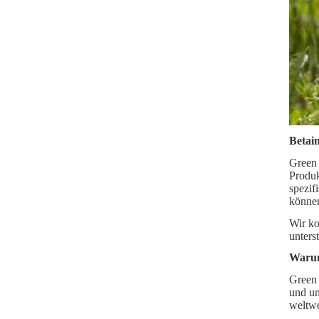
Betai
Green 
Produk
spezif
könne
Wir ko
unters
Waru
Green 
und un
weltwe