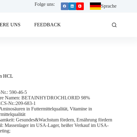
Folge uns:
Sprache
ERE UNS
FEEDBACK
in HCL
Nr.: 590-46-5
ere Namen: BETAINHYDROCHLORID 98%
CS-Nr.:209-683-1
Aminosäuren in Futtermittelqualität, Vitamine in
rmittelqualität
samkeit: Gesundes&Wachstum fördern, Ernährung fördern
il: Massenlager im USA-Lager, heißer Verkauf im USA-
ting;