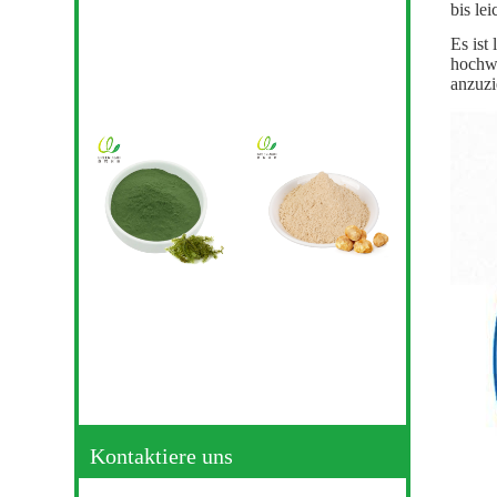
bis le
Es ist
hochwe
anzuzi
Kontaktiere uns