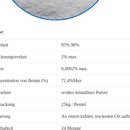
e:
nheit
95% 98%
cknungsverlust
2% max.
en
0,0002% max.
zentration von Betain (%)
72,4%Max
sehen
weißes kristallines Pulver
packung
25kg / Beutel
erung
An einem kühlen, trockenen Ort auf
tbarkeit
24 Monate