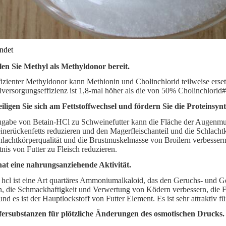
ndet
llen Sie Methyl als Methyldonor bereit.
fizienter Methyldonor kann Methionin und Cholinchlorid teilweise erse
versorgungseffizienz ist 1,8-mal höher als die von 50% Cholinchlorid
eiligen Sie sich am Fettstoffwechsel und fördern Sie die Proteinsynt
gabe von Betain-HCl zu Schweinefutter kann die Fläche der Augenmusk
nerückenfetts reduzieren und den Magerfleischanteil und die Schlacht
hlachtkörperqualität und die Brustmuskelmasse von Broilern verbesser
tnis von Futter zu Fleisch reduzieren.
hat eine nahrungsanziehende Aktivität.
 hcl ist eine Art quartäres Ammoniumalkaloid, das den Geruchs- und G
n, die Schmackhaftigkeit und Verwertung von Ködern verbessern, die
und es ist der Hauptlockstoff von Futter Element. Es ist sehr attraktiv 
ffersubstanzen für plötzliche Änderungen des osmotischen Drucks.