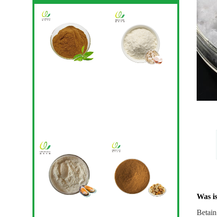
Was i
Betain