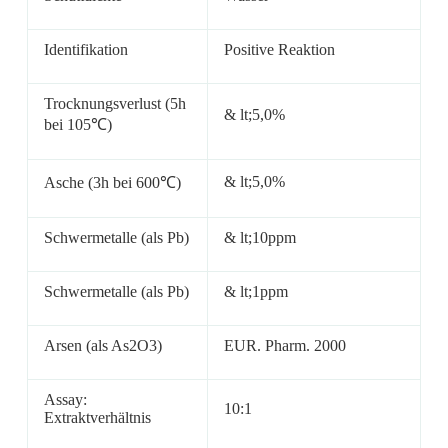
Identifikation
Positive Reaktion
Trocknungsverlust (5h
& lt;5,0%
bei 105℃)
& lt;5,0%
Asche (3h bei 600℃)
Schwermetalle (als Pb)
& lt;10ppm
Schwermetalle (als Pb)
& lt;1ppm
Arsen (als As2O3)
EUR. Pharm. 2000
Assay:
10:1
Extraktverhältnis