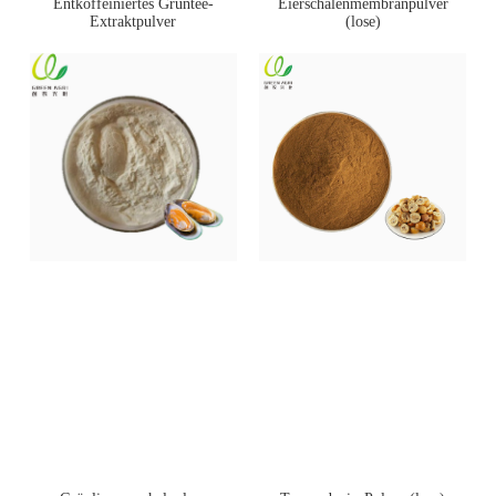
Entkoffeiniertes Grüntee-
Eierschalenmembranpulver
Extraktpulver
(lose)