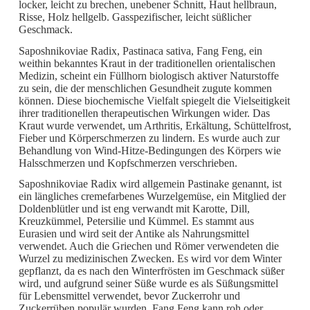
locker, leicht zu brechen, unebener Schnitt, Haut hellbraun,
Risse, Holz hellgelb. Gasspezifischer, leicht süßlicher
Geschmack.
Saposhnikoviae Radix, Pastinaca sativa, Fang Feng, ein
weithin bekanntes Kraut in der traditionellen orientalischen
Medizin, scheint ein Füllhorn biologisch aktiver Naturstoffe
zu sein, die der menschlichen Gesundheit zugute kommen
können. Diese biochemische Vielfalt spiegelt die Vielseitigkeit
ihrer traditionellen therapeutischen Wirkungen wider. Das
Kraut wurde verwendet, um Arthritis, Erkältung, Schüttelfrost,
Fieber und Körperschmerzen zu lindern. Es wurde auch zur
Behandlung von Wind-Hitze-Bedingungen des Körpers wie
Halsschmerzen und Kopfschmerzen verschrieben.
Saposhnikoviae Radix wird allgemein Pastinake genannt, ist
ein längliches cremefarbenes Wurzelgemüse, ein Mitglied der
Doldenblütler und ist eng verwandt mit Karotte, Dill,
Kreuzkümmel, Petersilie und Kümmel. Es stammt aus
Eurasien und wird seit der Antike als Nahrungsmittel
verwendet. Auch die Griechen und Römer verwendeten die
Wurzel zu medizinischen Zwecken. Es wird vor dem Winter
gepflanzt, da es nach den Winterfrösten im Geschmack süßer
wird, und aufgrund seiner Süße wurde es als Süßungsmittel
für Lebensmittel verwendet, bevor Zuckerrohr und
Zuckerrüben populär wurden. Fang Feng kann roh oder