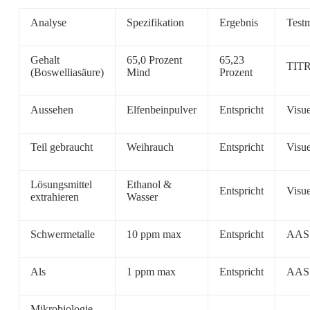
Analyse
Spezifikation
Ergebnis
Test
Gehalt
65,0 Prozent
65,23
TIT
(Boswelliasäure)
Mind
Prozent
Aussehen
Elfenbeinpulver
Entspricht
Visue
Teil gebraucht
Weihrauch
Entspricht
Visue
Lösungsmittel
Ethanol &
Entspricht
Visue
extrahieren
Wasser
Schwermetalle
10 ppm max
Entspricht
AAS
Als
1 ppm max
Entspricht
AAS
Mikrobiologie