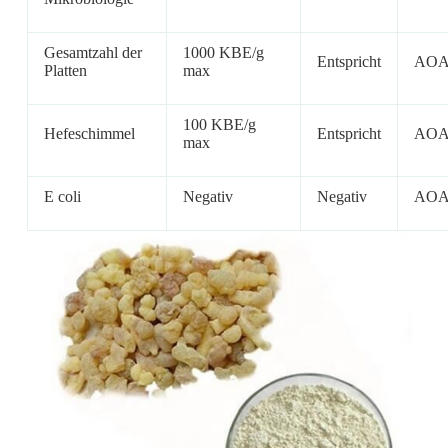
Gesamtzahl der
1000 KBE/g
Entspricht
AO
Platten
max
100 KBE/g
Hefeschimmel
Entspricht
AO
max
E coli
Negativ
Negativ
AO