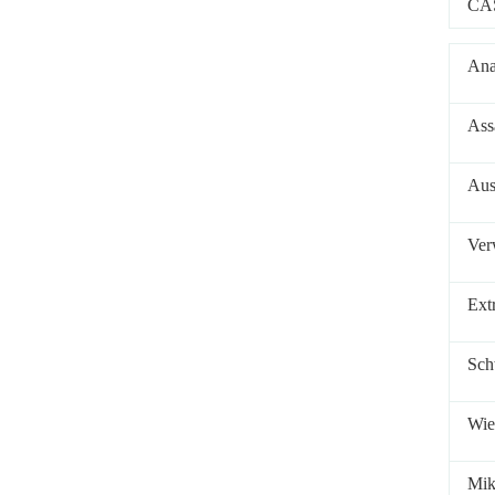
CA
Ana
Ass
Aus
Ver
Ext
Sch
Wie
Mik