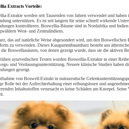
lia Extracts Vorteile:
lia-Extrakte werden seit Tausenden von Jahren verwendet und haben üb
dung unterstützen. Es ist seit langem für seine schnell wirkende Unter
dungen kontrollieren. Boswellia-Bäume sind in Nordafrika und Indien 
gwäldern West- und Zentralindiens.
rz, das auf natürliche Weise abgesondert wird, um den Boswellschen Ex
form zu verwenden. Dieses Kaugummibaumharz besteht aus ätherisch
t die Boswelliasäuren, von denen gezeigt wurde, dass sie die aktiven Be
rühen ayurvedischen Texten wurden Boswellia-Extrakte in einer Reihe
gs- und Verdauungsunterstützung. Neuere klinische Studien haben die 
dungen gezeigt.
fnahme von Boswell-Extrakt in nutrazeutische Gelenkunterstützungspr
ge Rolle bei der Aufrechterhaltung einer reibungslosen und angeneh
ierenden Inhaltsstoffen verursacht es keine Schäden am Knorpel. Sei
ht.