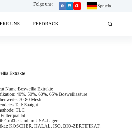
Folge uns:
Sprache
ERE UNS
FEEDBACK
llia Extrakte
cut Name:Boswellia Extrakte
fikation: 40%, 50%, 60%, 65% Boswelliasäure
henweite: 70-80 Mesh
ndetes Teil: Saatgut
methode: TLC
:Futterqualität
il: Großbestand im USA-Lager;
ifikat: KOSCHER, HALAL, ISO, BIO-ZERTIFIKAT;