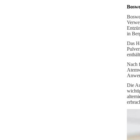
Boswel
Boswel
Verwen
Entzün
in Ber
Das Ha
Pulver
enthäl
Nach f
Atemwe
Anwen
Die Au
wichti
altern
erbrac