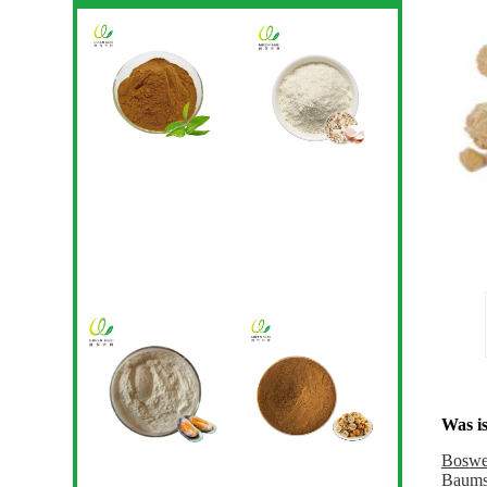
Was is
Boswel
Baumst