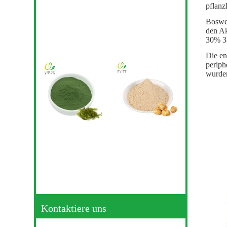
pflanz
Boswel
den Ak
30% 3-
Die e
periph
wurden
Kontaktiere uns