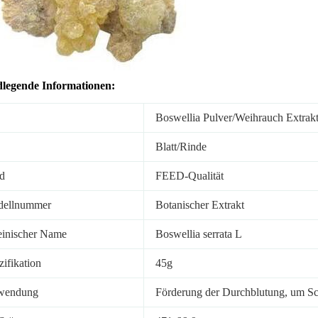
legende Informationen:
Boswellia Pulver/Weihrauch Extrak
Blatt/Rinde
d
FEED-Qualität
ellnummer
Botanischer Extrakt
einischer Name
Boswellia serrata L
zifikation
45g
wendung
Förderung der Durchblutung, um S