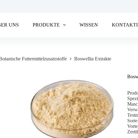
BER UNS
PRODUKTE
WISSEN
KONTAKTI
Botanische Futtermittelzusatzstoffe
Boswellia Extrakte
Boswe
Prod
Spezi
Masc
Verwe
Test
Sorte
Vorte
Zert