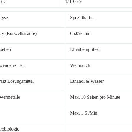
S #
471-66-9
lyse
Spezifikation
ay (Boswelliasäure)
65,0% min
sehen
Elfenbeinpulver
wendetes Teil
Weihrauch
rakt Lösungsmittel
Ethanol & Wasser
wermetalle
Max. 10 Seiten pro Minute
Max. 1 S./Min.
robiologie