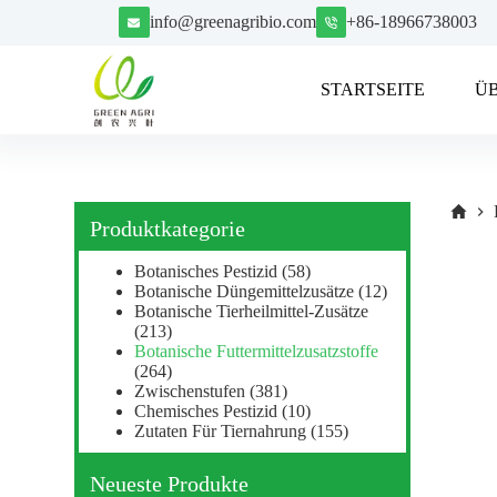
Z
info@greenagribio.com
+86-18966738003
u
m
I
STARTSEITE
Ü
n
h
a
l
t
s
p
Produktkategorie
r
i
Botanisches Pestizid
(58)
n
Botanische Düngemittelzusätze
(12)
g
Botanische Tierheilmittel-Zusätze
e
(213)
n
Botanische Futtermittelzusatzstoffe
(264)
Zwischenstufen
(381)
Chemisches Pestizid
(10)
Zutaten Für Tiernahrung
(155)
Neueste Produkte