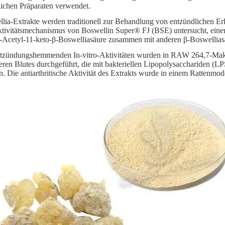
lichen Präparaten verwendet.
lia-Extrakte werden traditionell zur Behandlung von entzündlichen Er
tivitätsmechanismus von Boswellin Super® FJ (BSE) untersucht, einem s
Acetyl-11-keto-β-Boswelliasäure zusammen mit anderen β-Boswelliasä
ntzündungshemmenden In-vitro-Aktivitäten wurden in RAW 264,7-Ma
eren Blutes durchgeführt, die mit bakteriellen Lipopolysacchariden (LP
. Die antiarthritische Aktivität des Extrakts wurde in einem Rattenmodel