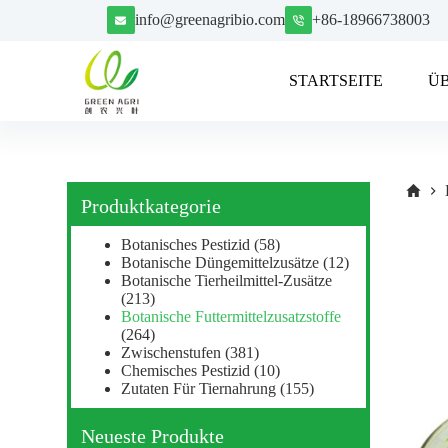
Z
info@greenagribio.com
+86-18966738003
u
m
I
STARTSEITE
Ü
n
h
a
l
t
s
p
Produktkategorie
r
i
Botanisches Pestizid
(58)
n
Botanische Düngemittelzusätze
(12)
g
Botanische Tierheilmittel-Zusätze
e
(213)
n
Botanische Futtermittelzusatzstoffe
(264)
Zwischenstufen
(381)
Chemisches Pestizid
(10)
Zutaten Für Tiernahrung
(155)
Neueste Produkte