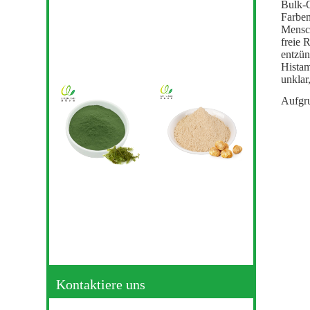
Bulk-Q
Farben
Mensch
freie 
entzün
Histam
unklar
Aufgru
Kontaktiere uns