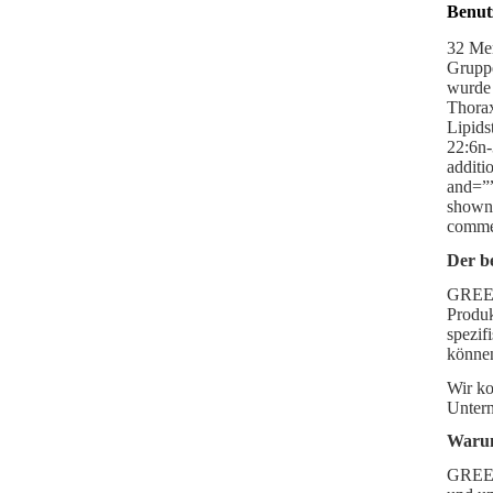
Benut
32 Mer
Gruppe
wurde 
Thorax
Lipids
22:6n-
additi
and=””
shown=
commer
Der be
GREEN 
Produk
spezif
könne
Wir ko
Untern
Warum
GREEN 