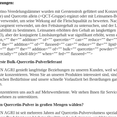
zungen:
ino-Veredelungslämmer wurden mit Gerstenstroh gefüttert und Konze
) und Quercetin allein (+QCT-Gruppe) ergänzt oder mit Leinsamen-
verwendet, um seine Wirkung auf die Fleischqualität zu bewerten. Na
segment verwendet, um den Fettsäuregehalt zu untersuchen, und der L
tabilität zu bestimmen. Leinsamen erhöhten den Gehalt an langkettigen 
3), aber der konjugierte Linolsäuregehalt war signifikant erhöht, wenn
on,=”” the=”” addition=”” of=”” quercetin=”” can=”” reduce=”” the=””
 the=”” addition=”” of=”” flaxseed=”” can=”” reduce=”” the=”” lipid
”” that=”” the=”” addition=”” of=”” bulk=”” quercetin=”” powder=”” 
cially=”” (shelf-life)=”” when=”” fed=”” flaxseed=””>
ste Bulk-Quercetin-Pulverlieferant
AGRI genießt langfristige Beziehungen zu unseren Kunden, weil wir 
te konzentrieren. Wenn Sie an unseren Produkten interessiert sind, sin
ischen Bedürfnisse und unsere schnelle Vorlaufzeit bei Bestellungen gar
n.
nzentrieren uns auch auf Mehrwertdienste. Wir stehen Ihnen für Servi
ehmen zu unterstützen.
 Quercetin-Pulver in großen Mengen wählen?
AGRI ist seit mehreren Jahren auf Quercetin-Pulvervolumess spezialis