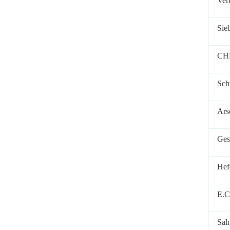
Ver
Sie
CH
Sch
Ars
Ges
Hef
E.C
Sal