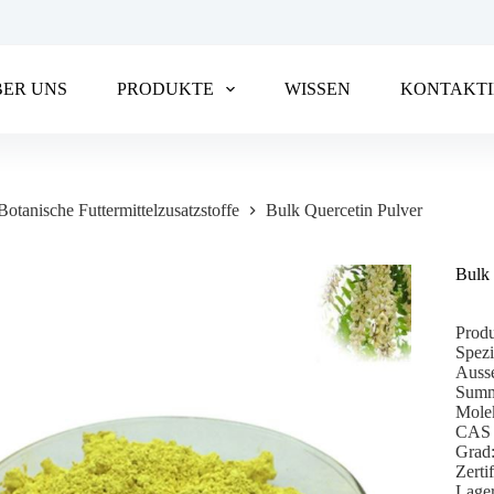
BER UNS
PRODUKTE
WISSEN
KONTAKTI
Botanische Futtermittelzusatzstoffe
Bulk Quercetin Pulver
Bulk 
Produ
Spez
Ausse
Summ
Mole
CAS 
Grad:
Zerti
Lage