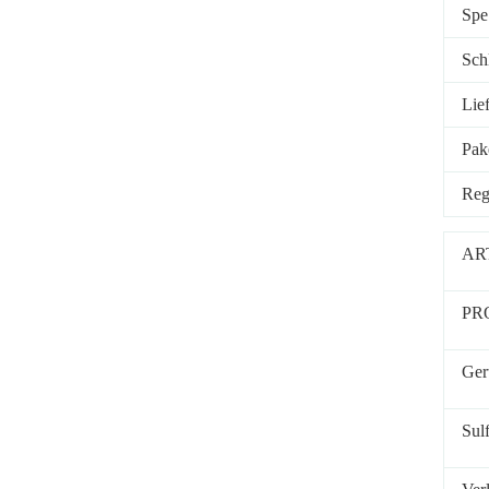
Spe
Sch
Lief
Pak
Reg
AR
PR
Ger
Sul