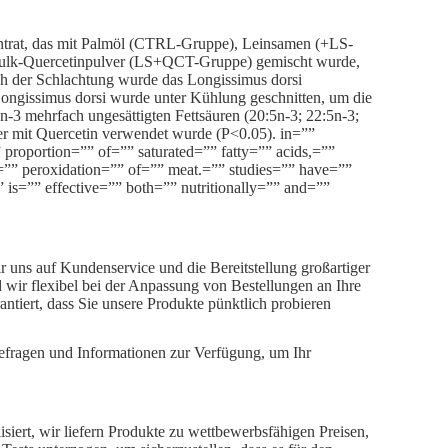
ntrat, das mit Palmöl (CTRL-Gruppe), Leinsamen (+LS-
Bulk-Quercetinpulver (LS+QCT-Gruppe) gemischt wurde,
ch der Schlachtung wurde das Longissimus dorsi
ongissimus dorsi wurde unter Kühlung geschnitten, um die
n-3 mehrfach ungesättigten Fettsäuren (20:5n-3; 22:5n-3;
 er mit Quercetin verwendet wurde (P<0.05). in=””
 proportion=”” of=”” saturated=”” fatty=”” acids,=””
=”” peroxidation=”” of=”” meat.=”” studies=”” have=””
is=”” effective=”” both=”” nutritionally=”” and=””
uns auf Kundenservice und die Bereitstellung großartiger
d wir flexibel bei der Anpassung von Bestellungen an Ihre
antiert, dass Sie unsere Produkte pünktlich probieren
cefragen und Informationen zur Verfügung, um Ihr
iert, wir liefern Produkte zu wettbewerbsfähigen Preisen,