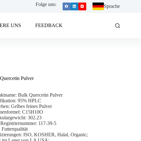
Folge uns:
Sprache
ERE UNS
FEEDBACK
Quercetin Pulver
ktname: Bulk Quercetin Pulver
ifikation: 95% HPLC
hen: Gelbes feines Pulver
enformel: C15H10O
kulargewicht: 302.23
Registriernummer: 117-39-5
 Futterqualität
fizierungen: ISO, KOSHER, Halal, Organic;
r im Lager von LA USA;