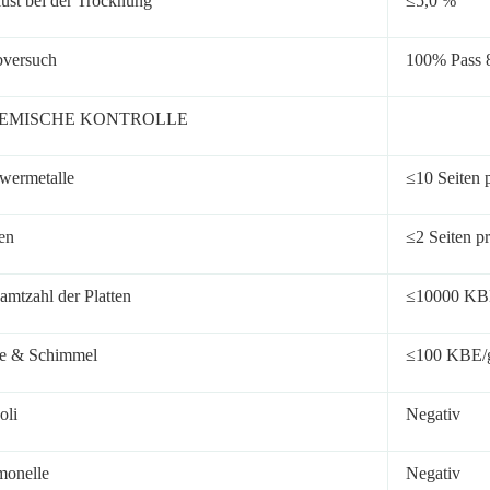
lust bei der Trocknung
≤5,0 %
bversuch
100% Pass 
EMISCHE KONTROLLE
wermetalle
≤10 Seiten 
en
≤2 Seiten p
amtzahl der Platten
≤10000 KB
e & Schimmel
≤100 KBE/
oli
Negativ
monelle
Negativ