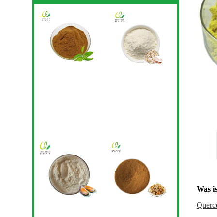
Was i
Querce