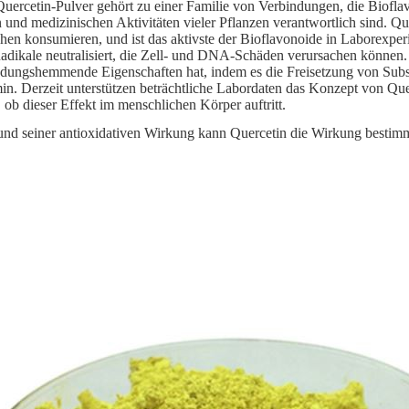
uercetin-Pulver gehört zu einer Familie von Verbindungen, die Biofla
 und medizinischen Aktivitäten vieler Pflanzen verantwortlich sind. Qu
en konsumieren, und ist das aktivste der Bioflavonoide in Laborexperi
Radikale neutralisiert, die Zell- und DNA-Schäden verursachen könne
dungshemmende Eigenschaften hat, indem es die Freisetzung von Subst
in. Derzeit unterstützen beträchtliche Labordaten das Konzept von Querc
, ob dieser Effekt im menschlichen Körper auftritt.
nd seiner antioxidativen Wirkung kann Quercetin die Wirkung bestimm