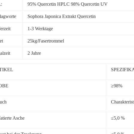
.:
95% Quercetin HPLC 98% Quercetin UV
lagworte
Sophora Japonica Extrakt Quercetin
erzeit
1-3 Werktage
et
25kg/Fasertrommel
alzeit
2 Jahre
TIKEL
SPEZIFIK
OBE
≥98%
uch
Charakterist
fatierte Asche
≤5,0 %