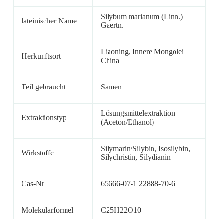
Silybum marianum (Linn.)
lateinischer Name
Gaertn.
Liaoning, Innere Mongolei
Herkunftsort
China
Teil gebraucht
Samen
Lösungsmittelextraktion
Extraktionstyp
(Aceton/Ethanol)
Silymarin/Silybin, Isosilybin,
Wirkstoffe
Silychristin, Silydianin
Cas-Nr
65666-07-1 22888-70-6
Molekularformel
C25H22O10