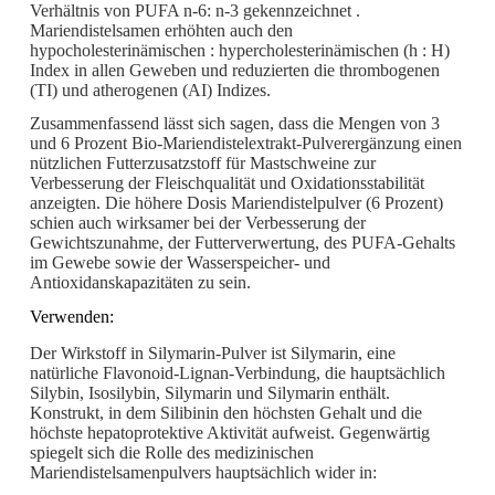
Verhältnis von PUFA n-6: n-3 gekennzeichnet .
Mariendistelsamen erhöhten auch den
hypocholesterinämischen : hypercholesterinämischen (h : H)
Index in allen Geweben und reduzierten die thrombogenen
(TI) und atherogenen (AI) Indizes.
Zusammenfassend lässt sich sagen, dass die Mengen von 3
und 6 Prozent Bio-Mariendistelextrakt-Pulverergänzung einen
nützlichen Futterzusatzstoff für Mastschweine zur
Verbesserung der Fleischqualität und Oxidationsstabilität
anzeigten. Die höhere Dosis Mariendistelpulver (6 Prozent)
schien auch wirksamer bei der Verbesserung der
Gewichtszunahme, der Futterverwertung, des PUFA-Gehalts
im Gewebe sowie der Wasserspeicher- und
Antioxidanskapazitäten zu sein.
Verwenden:
Der Wirkstoff in Silymarin-Pulver ist Silymarin, eine
natürliche Flavonoid-Lignan-Verbindung, die hauptsächlich
Silybin, Isosilybin, Silymarin und Silymarin enthält.
Konstrukt, in dem Silibinin den höchsten Gehalt und die
höchste hepatoprotektive Aktivität aufweist. Gegenwärtig
spiegelt sich die Rolle des medizinischen
Mariendistelsamenpulvers hauptsächlich wider in: