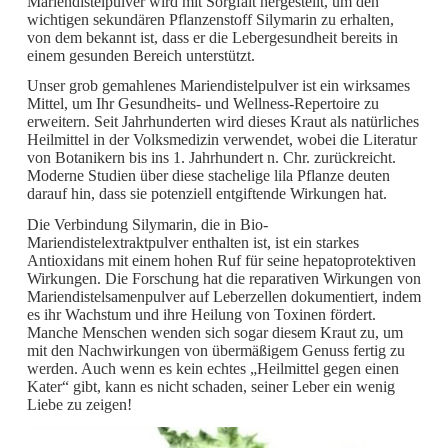
Mariendistelpulver wird mit Sorgfalt hergestellt, um den
wichtigen sekundären Pflanzenstoff Silymarin zu erhalten,
von dem bekannt ist, dass er die Lebergesundheit bereits in
einem gesunden Bereich unterstützt.
Unser grob gemahlenes Mariendistelpulver ist ein wirksames
Mittel, um Ihr Gesundheits- und Wellness-Repertoire zu
erweitern. Seit Jahrhunderten wird dieses Kraut als natürliches
Heilmittel in der Volksmedizin verwendet, wobei die Literatur
von Botanikern bis ins 1. Jahrhundert n. Chr. zurückreicht.
Moderne Studien über diese stachelige lila Pflanze deuten
darauf hin, dass sie potenziell entgiftende Wirkungen hat.
Die Verbindung Silymarin, die in Bio-
Mariendistelextraktpulver enthalten ist, ist ein starkes
Antioxidans mit einem hohen Ruf für seine hepatoprotektiven
Wirkungen. Die Forschung hat die reparativen Wirkungen von
Mariendistelsamenpulver auf Leberzellen dokumentiert, indem
es ihr Wachstum und ihre Heilung von Toxinen fördert.
Manche Menschen wenden sich sogar diesem Kraut zu, um
mit den Nachwirkungen von übermäßigem Genuss fertig zu
werden. Auch wenn es kein echtes „Heilmittel gegen einen
Kater“ gibt, kann es nicht schaden, seiner Leber ein wenig
Liebe zu zeigen!