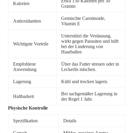
Etwa 150 Kalorien pro 30
Kalorien
Gramm
Gemischte Carotinoide,
Antioxidantien
Vitamin E
Unterstützt die Verdauung,
wirkt gegen Parasiten und hilft
Wichtigste Vorteile
bei der Linderung von
Haarballen
Empfohlene
Über das Futter streuen oder in
Anwendung
Leckerlis mischen.
Lagerung
Kühl und trocken lagern.
Bei sachgemäßer Lagerung in
Haltbarkeit
der Regel 1 Jahr.
Physische Kontrolle
Spezifikation
Details
Geruch
Mildes, nussiges Aroma