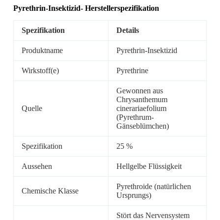
Pyrethrin-Insektizid-
Herstellerspezifikation
Spezifikation
Details
Produktname
Pyrethrin-Insektizid
Wirkstoff(e)
Pyrethrine
Gewonnen aus
Chrysanthemum
Quelle
cinerariaefolium
(Pyrethrum-
Gänseblümchen)
Spezifikation
25 %
Aussehen
Hellgelbe Flüssigkeit
Pyrethroide (natürlichen
Chemische Klasse
Ursprungs)
Stört das Nervensystem