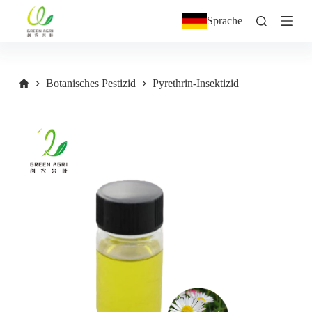
Z
Sprache
u
m
I
n
h
Botanisches Pestizid
Pyrethrin-Insektizid
a
l
t
s
p
r
i
n
g
e
n