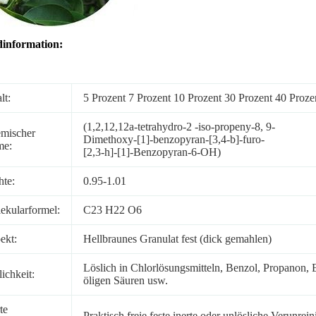
information:
lt:
5 Prozent 7 Prozent 10 Prozent 30 Prozent 40 Proz
(1,2,12,12a-tetrahydro-2 -iso-propeny-8, 9-
mischer
Dimethoxy-[1]-benzopyran-[3,4-b]-furo-
me:
[2,3-h]-[1]-Benzopyran-6-OH)
hte:
0.95-1.01
ekularformel:
C23 H22 O6
ekt:
Hellbraunes Granulat fest (dick gemahlen)
Löslich in Chlorlösungsmitteln, Benzol, Propanon, E
ichkeit:
öligen Säuren usw.
te
Praktisch freie feste inerte oder unlösliche Verunrei