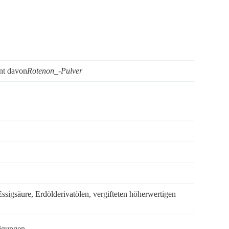
ent davon
Rotenon_-Pulver
ssigsäure, Erdölderivatölen, vergifteten höherwertigen
nigungen