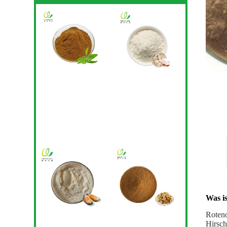
Was i
Roteno
Hirsch