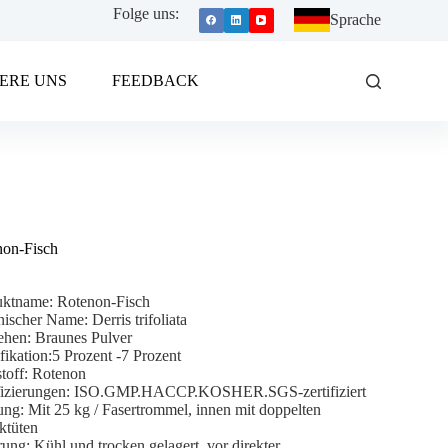
Folge uns:
Sprache
ERE UNS
FEEDBACK
non-Fisch
uktname: Rotenon-Fisch
nischer Name: Derris trifoliata
ehen: Braunes Pulver
fikation:5 Prozent -7 Prozent
toff: Rotenon
ifizierungen: ISO.GMP.HACCP.KOSHER.SGS-zertifiziert
ng: Mit 25 kg / Fasertrommel, innen mit doppelten
iktüten
ung: Kühl und trocken gelagert, vor direkter