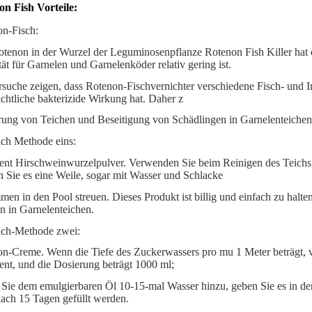
n Fish Vorteile:
n-Fisch:
tenon in der Wurzel der Leguminosenpflanze Rotenon Fish Killer hat ei
tät für Garnelen und Garnelenköder relativ gering ist.
rsuche zeigen, dass Rotenon-Fischvernichter verschiedene Fisch- und I
ichtliche bakterizide Wirkung hat. Daher z
ung von Teichen und Beseitigung von Schädlingen in Garnelenteichen
ich Methode eins:
ent Hirschweinwurzelpulver. Verwenden Sie beim Reinigen des Teic
n Sie es eine Weile, sogar mit Wasser und Schlacke
en in den Pool streuen. Dieses Produkt ist billig und einfach zu halt
n in Garnelenteichen.
ich-Methode zwei:
n-Creme. Wenn die Tiefe des Zuckerwassers pro mu 1 Meter beträgt, 
ent, und die Dosierung beträgt 1000 ml;
Sie dem emulgierbaren Öl 10-15-mal Wasser hinzu, geben Sie es in de
ach 15 Tagen gefüllt werden.