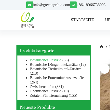
Z
info@greenagribio.com
+86-18966738003
u
m
I
STARTSEITE
Ü
n
h
a
l
t
s
p
Produktkategorie
r
i
Botanisches Pestizid
(58)
n
Botanische Düngemittelzusätze
(12)
g
Botanische Tierheilmittel-Zusätze
e
(213)
n
Botanische Futtermittelzusatzstoffe
(264)
Zwischenstufen
(381)
Chemisches Pestizid
(10)
Zutaten Für Tiernahrung
(155)
Neueste Produkte