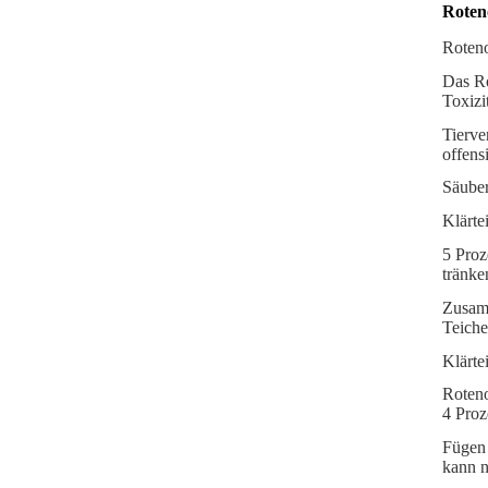
Roteno
Roteno
Das Ro
Toxizi
Tierve
offens
Säuber
Klärte
5 Proz
tränke
Zusamm
Teiche
Klärte
Roteno
4 Proz
Fügen 
kann n