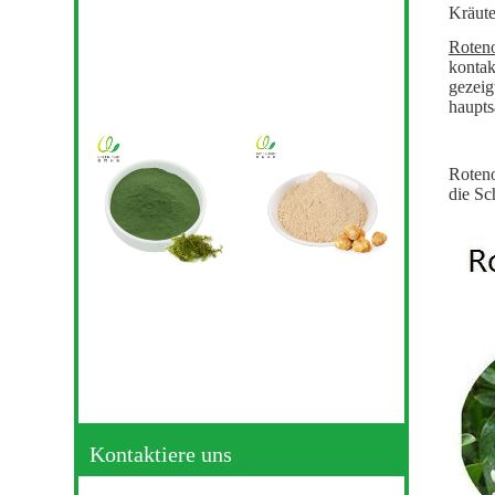
Kräute
Roten
kontak
gezeig
haupt
Roteno
die Sc
Kontaktiere uns