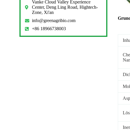
Vanke Cloud Valley Experience
Center, Deng Ling Road, Hightech-
Zone, Xi'an
Grund
info@greenagribio.com
+86 18966738003
Inha
Che
Na
Dic
Mol
Asp
Lösl
Iner