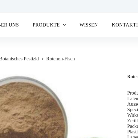
BER UNS
PRODUKTE
WISSEN
KONTAKTI
Botanisches Pestizid
Rotenon-Fisch
Rote
Prod
Latei
Auss
Spezi
Wirks
Zert
Packu
Plast
Lager