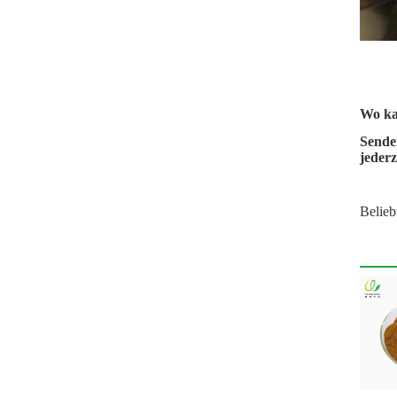
Wo ka
Senden
jederz
Belieb