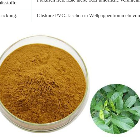
ltsstoffe:
packung:
Obskure PVC-Taschen in Wellpappentrommeln vo