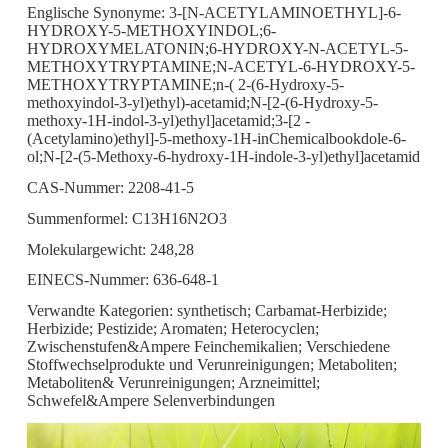
Englische Synonyme: 3-[N-ACETYLAMINOETHYL]-6-
HYDROXY-5-METHOXYINDOL;6-
HYDROXYMELATONIN;6-HYDROXY-N-ACETYL-5-
METHOXYTRYPTAMINE;N-ACETYL-6-HYDROXY-5-
METHOXYTRYPTAMINE;n-( 2-(6-Hydroxy-5-
methoxyindol-3-yl)ethyl)-acetamid;N-[2-(6-Hydroxy-5-
methoxy-1H-indol-3-yl)ethyl]acetamid;3-[2 -
(Acetylamino)ethyl]-5-methoxy-1H-inChemicalbookdole-6-
ol;N-[2-(5-Methoxy-6-hydroxy-1H-indole-3-yl)ethyl]acetamid
CAS-Nummer: 2208-41-5
Summenformel: C13H16N2O3
Molekulargewicht: 248,28
EINECS-Nummer: 636-648-1
Verwandte Kategorien: synthetisch; Carbamat-Herbizide;
Herbizide; Pestizide; Aromaten; Heterocyclen;
Zwischenstufen&Ampere Feinchemikalien; Verschiedene
Stoffwechselprodukte und Verunreinigungen; Metaboliten;
Metaboliten& Verunreinigungen; Arzneimittel;
Schwefel&Ampere Selenverbindungen