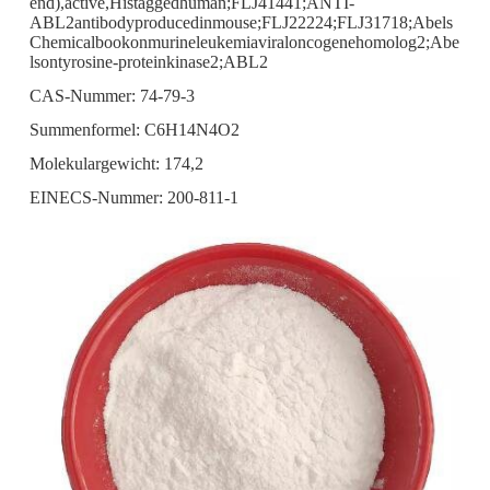
end),active,Histaggedhuman;FLJ41441;ANTI-
ABL2antibodyproducedinmouse;FLJ22224;FLJ31718;Abels
Chemicalbookonmurineleukemiaviraloncogenehomolog2;Abe
lsontyrosine-proteinkinase2;ABL2
CAS-Nummer: 74-79-3
Summenformel: C6H14N4O2
Molekulargewicht: 174,2
EINECS-Nummer: 200-811-1