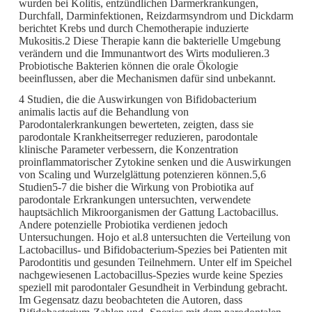
wurden bei Kolitis, entzündlichen Darmerkrankungen,
Durchfall, Darminfektionen, Reizdarmsyndrom und Dickdarm
berichtet Krebs und durch Chemotherapie induzierte
Mukositis.2 Diese Therapie kann die bakterielle Umgebung
verändern und die Immunantwort des Wirts modulieren.3
Probiotische Bakterien können die orale Ökologie
beeinflussen, aber die Mechanismen dafür sind unbekannt.
4 Studien, die die Auswirkungen von Bifidobacterium
animalis lactis auf die Behandlung von
Parodontalerkrankungen bewerteten, zeigten, dass sie
parodontale Krankheitserreger reduzieren, parodontale
klinische Parameter verbessern, die Konzentration
proinflammatorischer Zytokine senken und die Auswirkungen
von Scaling und Wurzelglättung potenzieren können.5,6
Studien5-7 die bisher die Wirkung von Probiotika auf
parodontale Erkrankungen untersuchten, verwendete
hauptsächlich Mikroorganismen der Gattung Lactobacillus.
Andere potenzielle Probiotika verdienen jedoch
Untersuchungen. Hojo et al.8 untersuchten die Verteilung von
Lactobacillus- und Bifidobacterium-Spezies bei Patienten mit
Parodontitis und gesunden Teilnehmern. Unter elf im Speichel
nachgewiesenen Lactobacillus-Spezies wurde keine Spezies
speziell mit parodontaler Gesundheit in Verbindung gebracht.
Im Gegensatz dazu beobachteten die Autoren, dass