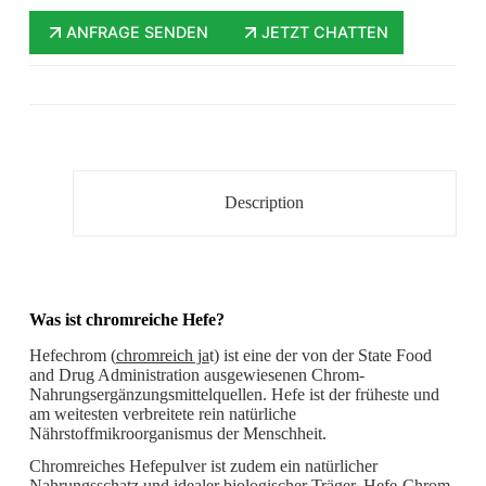
ANFRAGE SENDEN
JETZT CHATTEN
Description
Was ist chromreiche Hefe?
Hefechrom (
chromreich ja
t) ist eine der von der State Food
and Drug Administration ausgewiesenen Chrom-
Nahrungsergänzungsmittelquellen. Hefe ist der früheste und
am weitesten verbreitete rein natürliche
Nährstoffmikroorganismus der Menschheit.
Chromreiches Hefepulver ist zudem ein natürlicher
Nahrungsschatz und idealer biologischer Träger. Hefe-Chrom