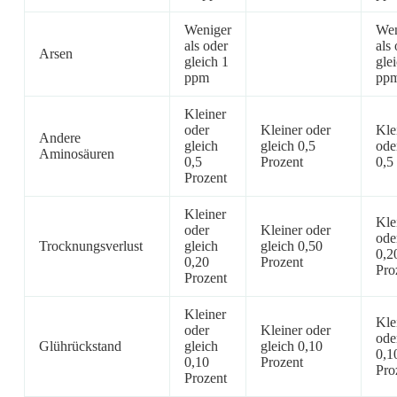
Weniger
Wen
als oder
als
Arsen
gleich 1
gle
ppm
pp
Kleiner
oder
Kleiner oder
Kle
Andere
gleich
gleich 0,5
ode
Aminosäuren
0,5
Prozent
0,5
Prozent
Kleiner
Kle
oder
Kleiner oder
ode
Trocknungsverlust
gleich
gleich 0,50
0,2
0,20
Prozent
Pro
Prozent
Kleiner
Kle
oder
Kleiner oder
ode
Glührückstand
gleich
gleich 0,10
0,1
0,10
Prozent
Pro
Prozent