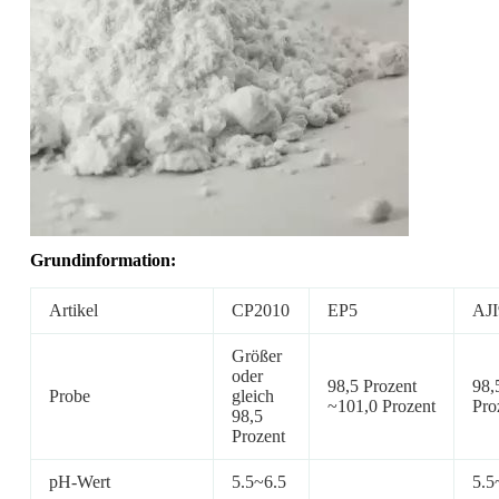
Grundinformation:
Artikel
CP2010
EP5
AJI
Größer
oder
98,5 Prozent
98,
Probe
gleich
~101,0 Prozent
Pro
98,5
Prozent
pH-Wert
5.5~6.5
5.5