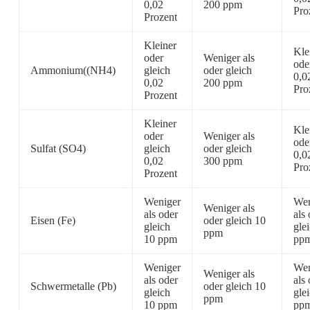
0,02
200 ppm
Pro
Prozent
Kleiner
Kle
oder
Weniger als
ode
Ammonium((NH4)
gleich
oder gleich
0,0
0,02
200 ppm
Pro
Prozent
Kleiner
Kle
oder
Weniger als
ode
Sulfat (SO4)
gleich
oder gleich
0,0
0,02
300 ppm
Pro
Prozent
Weniger
Wen
Weniger als
als oder
als
Eisen (Fe)
oder gleich 10
gleich
gle
ppm
10 ppm
pp
Weniger
Wen
Weniger als
als oder
als
Schwermetalle (Pb)
oder gleich 10
gleich
gle
ppm
10 ppm
pp