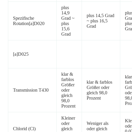
plus
14,9
plu
plus 14,5 Grad
Spezifische
Grad ~
Gra
~ plus 16,5
Rotation[a]D020
plus
plu
Grad
15,6
Gra
Grad
[a]D025
klar &
kla
farblos
klar & farblos
far
Größer
Größer oder
Grö
Transmission T430
oder
gleich 98,0
ode
gleich
Prozent
98,
98,0
Pro
Prozent
Kleiner
Kle
oder
Weniger als
ode
Chlorid (Cl)
gleich
oder gleich
0,0