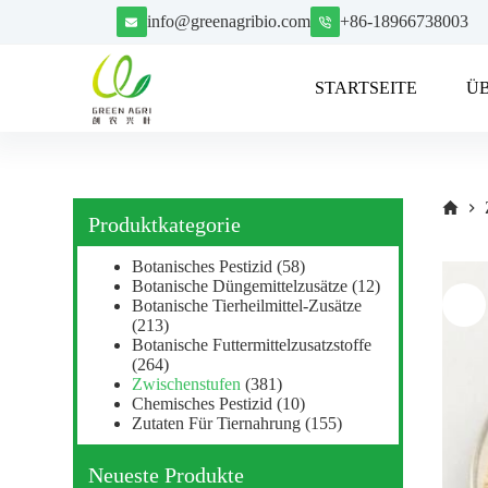
Z
info@greenagribio.com
+86-18966738003
u
m
I
STARTSEITE
Ü
n
h
a
l
t
s
p
Produktkategorie
r
i
Botanisches Pestizid
(58)
n
Botanische Düngemittelzusätze
(12)
g
Botanische Tierheilmittel-Zusätze
e
(213)
n
Botanische Futtermittelzusatzstoffe
(264)
Zwischenstufen
(381)
Chemisches Pestizid
(10)
Zutaten Für Tiernahrung
(155)
Neueste Produkte