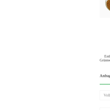
Entk
Grünte
Anfra