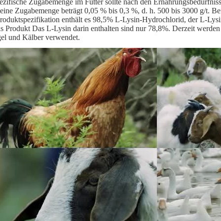
ezifische Zugabemenge im Futter sollte nach den Ernährungsbedürfnis
eine Zugabemenge beträgt 0,05 % bis 0,3 %, d. h. 500 bis 3000 g/t. B
roduktspezifikation enthält es 98,5% L-Lysin-Hydrochlorid, der L-Lys
s Produkt Das L-Lysin darin enthalten sind nur 78,8%. Derzeit werden 
el und Kälber verwendet.