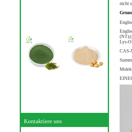
nicht 
Grund
Englis
Englis
(NT);
Lys-
CAS-N
Summe
Moleku
EINEC
Kontaktiere uns