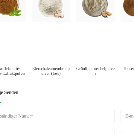
offeiniertes
Eierschalenmembranp
Toose
Grünlippmuschelpulve
e-Extraktpulver
ulver (lose)
r
ge Senden