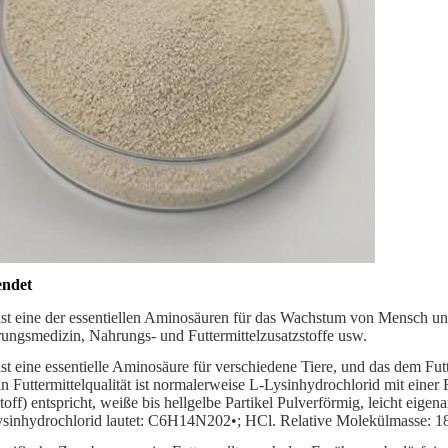
ndet
ist eine der essentiellen Aminosäuren für das Wachstum von Mensch un
ungsmedizin, Nahrungs- und Futtermittelzusatzstoffe usw.
ist eine essentielle Aminosäure für verschiedene Tiere, und das dem Fut
in Futtermittelqualität ist normalerweise L-Lysinhydrochlorid mit ein
toff) entspricht, weiße bis hellgelbe Partikel Pulverförmig, leicht eige
sinhydrochlorid lautet: C6H14N202•; HCl. Relative Molekülmasse: 1