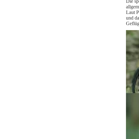
Die sp
allgem
Laut P
und da
Geflüg