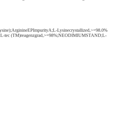
ysine);ArginineEPImpurityA;L-Lysinecrystallized,>=98.0%
sine ;L-tec (TM)reagenzgrad,>=98%;NEODIMIUMSTAND;L-