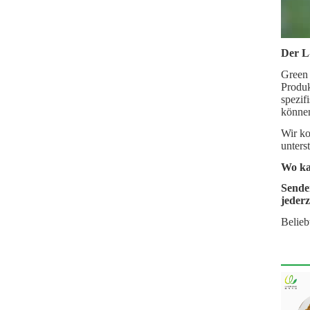
Der L
Green 
Produk
spezif
könne
Wir ko
unters
Wo ka
Senden
jederz
Belieb