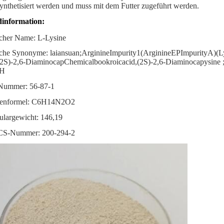
synthetisiert werden und muss mit dem Futter zugeführt werden.
information:
cher Name: L-Lysine
che Synonyme: laiansuan;ArginineImpurity1(ArginineEPImpurityA)(L
(2S)-2,6-DiaminocapChemicalbookroicacid,(2S)-2,6-Diaminocapy
OH
ummer: 56-87-1
nformel: C6H14N2O2
largewicht: 146,19
S-Nummer: 200-294-2