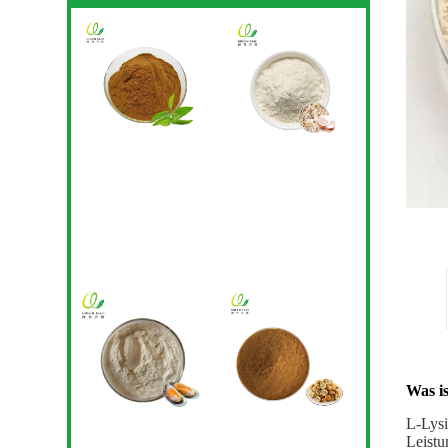
Was i
L-Lysi
Leistu