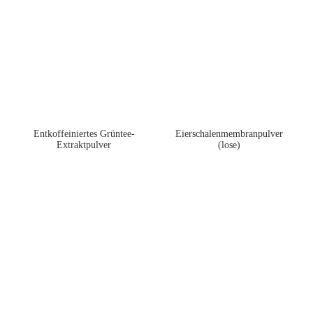
Entkoffeiniertes Grüntee-
Eierschalenmembranpulver
Extraktpulver
(lose)