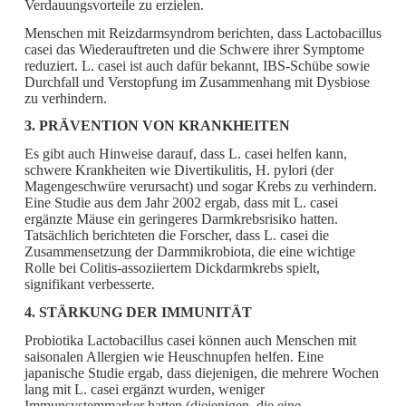
Verdauungsvorteile zu erzielen.
Menschen mit Reizdarmsyndrom berichten, dass Lactobacillus
casei das Wiederauftreten und die Schwere ihrer Symptome
reduziert. L. casei ist auch dafür bekannt, IBS-Schübe sowie
Durchfall und Verstopfung im Zusammenhang mit Dysbiose
zu verhindern.
3. PRÄVENTION VON KRANKHEITEN
Es gibt auch Hinweise darauf, dass L. casei helfen kann,
schwere Krankheiten wie Divertikulitis, H. pylori (der
Magengeschwüre verursacht) und sogar Krebs zu verhindern.
Eine Studie aus dem Jahr 2002 ergab, dass mit L. casei
ergänzte Mäuse ein geringeres Darmkrebsrisiko hatten.
Tatsächlich berichteten die Forscher, dass L. casei die
Zusammensetzung der Darmmikrobiota, die eine wichtige
Rolle bei Colitis-assoziiertem Dickdarmkrebs spielt,
signifikant verbesserte.
4. STÄRKUNG DER IMMUNITÄT
Probiotika Lactobacillus casei können auch Menschen mit
saisonalen Allergien wie Heuschnupfen helfen. Eine
japanische Studie ergab, dass diejenigen, die mehrere Wochen
lang mit L. casei ergänzt wurden, weniger
Immunsystemmarker hatten (diejenigen, die eine