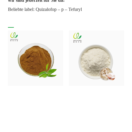
wir sind jederzeit für Sie da!
Beliebte label: Quizalofop – p – Tefuryl