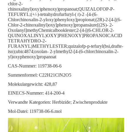
chlor-2-
chinoxalinyl)oxy)phenoxy)propanoat;QUIZALOFOP-P-
TEFURYL;(+/-)-tetrahydrofurfuryl-( r)-2 -[4-(6-
Chlorchinoxalin-2-yloxy)phenyloxy]propionat;(2R)-2-[4-[(6-
Chlor-2-chinoxalinyl)oxy]phenoxy]propansäure[(2S)- 2-
Oxolanyl]methyChemicalbooklester;2-[4-[(6-CHLOR-2-
QUINOXALINYL)OXY]PHENOXY]PROPANOICACID
TETRAHYDRO-2-
FURANYL)METHYLESTER;quizalofp-p-tefuryl(bsi,drafte-
iso);ubic4874;oxolan- 2-ylmethyl2-[4-(6-chlorchinoxalin-2-
yl)oxyphenoxy]propanoat
CAS-Nummer: 119738-06-6
Summenformel: C22H21ClN2O5
Molekulargewicht: 428,87
EINECS-Nummer: 414-200-4
Verwandte Kategorien: Herbizide; Zwischenprodukte
Mol-Datei: 119738-06-6.mol