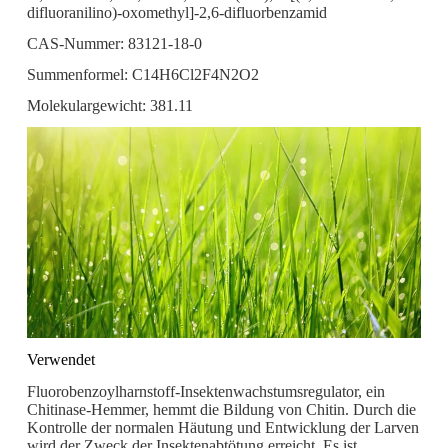
difluoranilino)-oxomethyl]-2,6-difluorbenzamid
CAS-Nummer: 83121-18-0
Summenformel: C14H6Cl2F4N2O2
Molekulargewicht: 381.11
Verwendet
Fluorobenzoylharnstoff-Insektenwachstumsregulator, ein
Chitinase-Hemmer, hemmt die Bildung von Chitin. Durch die
Kontrolle der normalen Häutung und Entwicklung der Larven
wird der Zweck der Insektenabtötung erreicht. Es ist