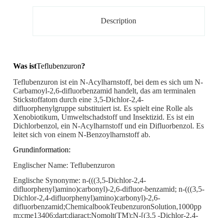
Description
Was ist
Teflubenzuron
?
Teflubenzuron ist ein N-Acylharnstoff, bei dem es sich um N-
Carbamoyl-2,6-difluorbenzamid handelt, das am terminalen
Stickstoffatom durch eine 3,5-Dichlor-2,4-
difluorphenylgruppe substituiert ist. Es spielt eine Rolle als
Xenobiotikum, Umweltschadstoff und Insektizid. Es ist ein
Dichlorbenzol, ein N-Acylharnstoff und ein Difluorbenzol. Es
leitet sich von einem N-Benzoylharnstoff ab.
Grundinformation:
Englischer Name: Teflubenzuron
Englische Synonyme: n-(((3,5-Dichlor-2,4-
difluorphenyl)amino)carbonyl)-2,6-difluor-benzamid; n-(((3,5-
Dichlor-2,4-difluorphenyl)amino)carbonyl)-2,6-
difluorbenzamid;ChemicalbookTeubenzuronSolution,1000pp
m;cme13406;dart;diaract;Nomolt(TM);N-[(3,5 -Dichlor-2,4-