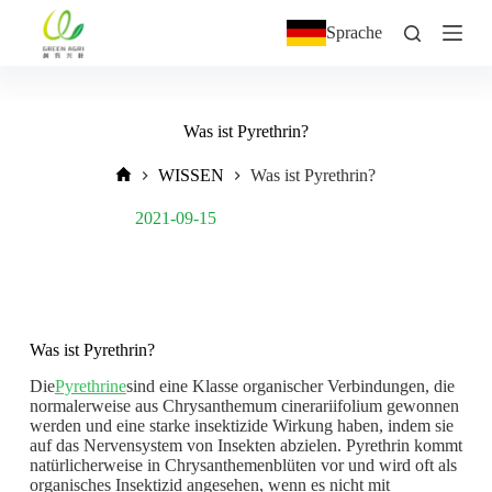
Z
Sprache
u
m
I
n
h
Was ist Pyrethrin?
a
l
WISSEN
Was ist Pyrethrin?
t
s
Post Views:
500
2021-09-15
p
r
i
n
g
e
n
Was ist Pyrethrin?
Die
Pyrethrine
sind eine Klasse organischer Verbindungen, die
normalerweise aus Chrysanthemum cinerariifolium gewonnen
werden und eine starke insektizide Wirkung haben, indem sie
auf das Nervensystem von Insekten abzielen. Pyrethrin kommt
natürlicherweise in Chrysanthemenblüten vor und wird oft als
organisches Insektizid angesehen, wenn es nicht mit