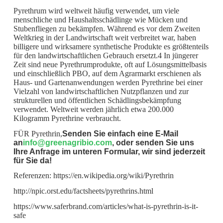
Pyrethrum wird weltweit häufig verwendet, um viele
menschliche und Haushaltsschädlinge wie Mücken und
Stubenfliegen zu bekämpfen. Während es vor dem Zweiten
Weltkrieg in der Landwirtschaft weit verbreitet war, haben
billigere und wirksamere synthetische Produkte es größtenteils
für den landwirtschaftlichen Gebrauch ersetzt.4 In jüngerer
Zeit sind neue Pyrethrumprodukte, oft auf Lösungsmittelbasis
und einschließlich PBO, auf dem Agrarmarkt erschienen als
Haus- und Gartenanwendungen werden Pyrethrine bei einer
Vielzahl von landwirtschaftlichen Nutzpflanzen und zur
strukturellen und öffentlichen Schädlingsbekämpfung
verwendet. Weltweit werden jährlich etwa 200.000
Kilogramm Pyrethrine verbraucht.
FÜR Pyrethrin,
Senden Sie einfach eine E-Mail
an
info@greenagribio.com
, oder senden Sie uns
Ihre Anfrage im unteren Formular, wir sind jederzeit
für Sie da!
Referenzen: https://en.wikipedia.org/wiki/Pyrethrin
http://npic.orst.edu/factsheets/pyrethrins.html
https://www.saferbrand.com/articles/what-is-pyrethrin-is-it-
safe