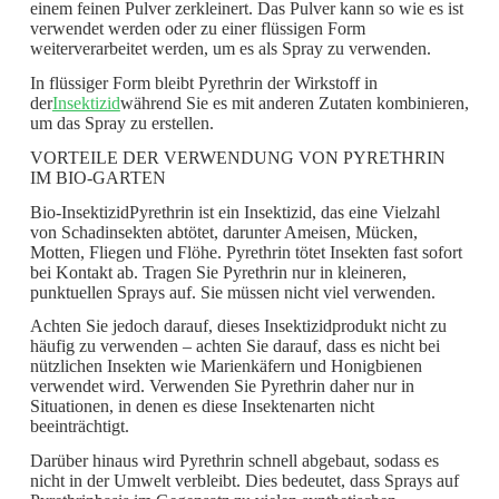
einem feinen Pulver zerkleinert. Das Pulver kann so wie es ist
verwendet werden oder zu einer flüssigen Form
weiterverarbeitet werden, um es als Spray zu verwenden.
In flüssiger Form bleibt Pyrethrin der Wirkstoff in
der
Insektizid
während Sie es mit anderen Zutaten kombinieren,
um das Spray zu erstellen.
VORTEILE DER VERWENDUNG VON PYRETHRIN
IM BIO-GARTEN
Bio-InsektizidPyrethrin ist ein Insektizid, das eine Vielzahl
von Schadinsekten abtötet, darunter Ameisen, Mücken,
Motten, Fliegen und Flöhe. Pyrethrin tötet Insekten fast sofort
bei Kontakt ab. Tragen Sie Pyrethrin nur in kleineren,
punktuellen Sprays auf. Sie müssen nicht viel verwenden.
Achten Sie jedoch darauf, dieses Insektizidprodukt nicht zu
häufig zu verwenden – achten Sie darauf, dass es nicht bei
nützlichen Insekten wie Marienkäfern und Honigbienen
verwendet wird. Verwenden Sie Pyrethrin daher nur in
Situationen, in denen es diese Insektenarten nicht
beeinträchtigt.
Darüber hinaus wird Pyrethrin schnell abgebaut, sodass es
nicht in der Umwelt verbleibt. Dies bedeutet, dass Sprays auf