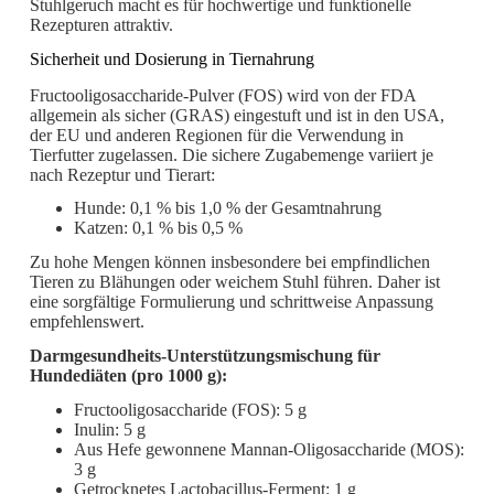
Stuhlgeruch macht es für hochwertige und funktionelle
Rezepturen attraktiv.
Sicherheit und Dosierung in Tiernahrung
Fructooligosaccharide-Pulver (FOS) wird von der FDA
allgemein als sicher (GRAS) eingestuft und ist in den USA,
der EU und anderen Regionen für die Verwendung in
Tierfutter zugelassen. Die sichere Zugabemenge variiert je
nach Rezeptur und Tierart:
Hunde: 0,1 % bis 1,0 % der Gesamtnahrung
Katzen: 0,1 % bis 0,5 %
Zu hohe Mengen können insbesondere bei empfindlichen
Tieren zu Blähungen oder weichem Stuhl führen. Daher ist
eine sorgfältige Formulierung und schrittweise Anpassung
empfehlenswert.
Darmgesundheits-Unterstützungsmischung für
Hundediäten (pro 1000 g):
Fructooligosaccharide (FOS): 5 g
Inulin: 5 g
Aus Hefe gewonnene Mannan-Oligosaccharide (MOS):
3 g
Getrocknetes Lactobacillus-Ferment: 1 g