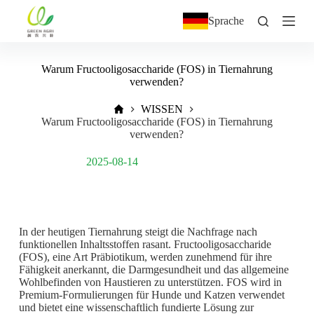
Z
Sprache
u
m
I
n
Warum Fructooligosaccharide (FOS) in Tiernahrung
h
verwenden?
a
l
WISSEN
t
Warum Fructooligosaccharide (FOS) in Tiernahrung
s
verwenden?
p
r
Post Views:
438
2025-08-14
i
n
g
e
n
In der heutigen Tiernahrung steigt die Nachfrage nach
funktionellen Inhaltsstoffen rasant. Fructooligosaccharide
(FOS), eine Art Präbiotikum, werden zunehmend für ihre
Fähigkeit anerkannt, die Darmgesundheit und das allgemeine
Wohlbefinden von Haustieren zu unterstützen. FOS wird in
Premium-Formulierungen für Hunde und Katzen verwendet
und bietet eine wissenschaftlich fundierte Lösung zur