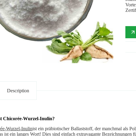
Vorte
Zert
Description
st Chicorée-Wurzel-Inulin?
ée-Wurzel-Inulin
ist ein präbiotischer Ballaststoff, der manchmal als P
das ist ein langes Wort! Dies sind einfach extravagante Bezeichnungen f