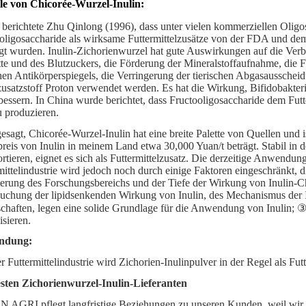
ile von Chicorée-Wurzel-Inulin:
 berichtete Zhu Qinlong (1996), dass unter vielen kommerziellen Olig
oligosaccharide als wirksame Futtermittelzusätze von der FDA und de
igt wurden. Inulin-Zichorienwurzel hat gute Auswirkungen auf die Ver
tte und des Blutzuckers, die Förderung der Mineralstoffaufnahme, die 
chen Antikörperspiegels, die Verringerung der tierischen Abgasaussche
zusatzstoff Proton verwendet werden. Es hat die Wirkung, Bifidobakter
bessern. In China wurde berichtet, dass Fructooligosaccharide dem Fu
u produzieren.
esagt, Chicorée-Wurzel-Inulin hat eine breite Palette von Quellen und is
reis von Inulin in meinem Land etwa 30,000 Yuan/t beträgt. Stabil in de
ortieren, eignet es sich als Futtermittelzusatz. Die derzeitige Anwendu
mittelindustrie wird jedoch noch durch einige Faktoren eingeschränkt, 
erung des Forschungsbereichs und der Tiefe der Wirkung von Inulin-
uchung der lipidsenkenden Wirkung von Inulin, des Mechanismus der
chaften, legen eine solide Grundlage für die Anwendung von Inulin; ③ s
isieren.
ndung:
er Futtermittelindustrie wird Zichorien-Inulinpulver in der Regel als Fut
esten Zichorienwurzel-Inulin-Lieferanten
AGRI pflegt langfristige Beziehungen zu unseren Kunden, weil wir un