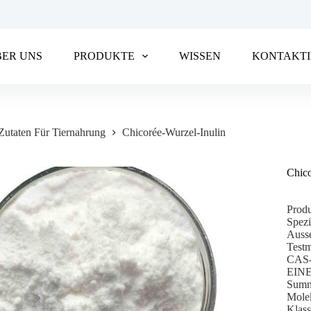
BER UNS
PRODUKTE
WISSEN
KONTAKTI
Zutaten Für Tiernahrung
Chicorée-Wurzel-Inulin
Chico
Produ
Spezi
Ausse
Test
CAS-
EINE
Summ
Mole
Klass