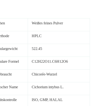
hen
Weißes feines Pulver
ethode
HPLC
ulargewicht
522.45
ulare Formel
C12H22O11.C6H12O6
ebraucht
Chicorée-Wurzel
ischer Name
Cichorium intybus L.
ätskontrolle
ISO, GMP, HALAL