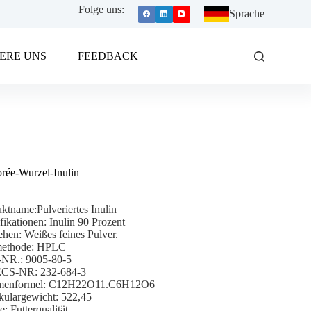
Folge uns:
Sprache
ERE UNS
FEEDBACK
rée-Wurzel-Inulin
ktname:Pulveriertes Inulin
fikationen: Inulin 90 Prozent
hen: Weißes feines Pulver.
methode: HPLC
NR.: 9005-80-5
CS-NR: 232-684-3
enformel: C12H22O11.C6H12O6
kulargewicht: 522,45
e: Futterqualität