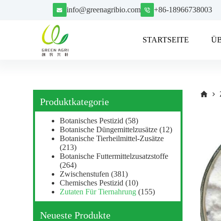
Z
info@greenagribio.com
+86-18966738003
u
m
I
STARTSEITE
Ü
n
h
a
l
t
s
p
Produktkategorie
r
i
Botanisches Pestizid
(58)
n
Botanische Düngemittelzusätze
(12)
g
Botanische Tierheilmittel-Zusätze
e
(213)
n
Botanische Futtermittelzusatzstoffe
(264)
Zwischenstufen
(381)
Chemisches Pestizid
(10)
Zutaten Für Tiernahrung
(155)
Neueste Produkte