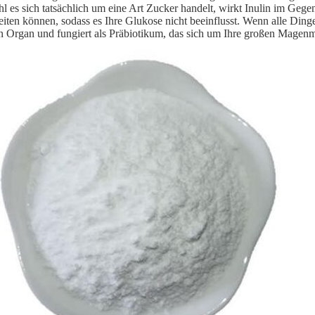
 es sich tatsächlich um eine Art Zucker handelt, wirkt Inulin im Gegen
eiten können, sodass es Ihre Glukose nicht beeinflusst. Wenn alle Ding
n Organ und fungiert als Präbiotikum, das sich um Ihre großen Mage