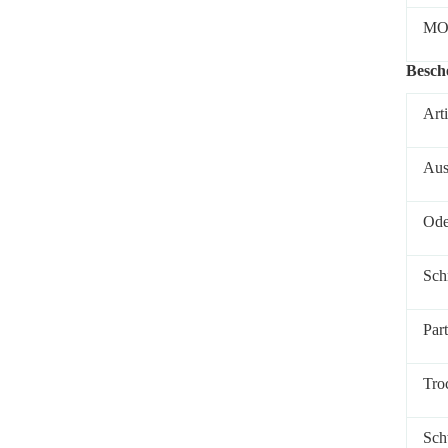
M
Besch
Art
Aus
Ode
Sch
Par
Tro
Sch