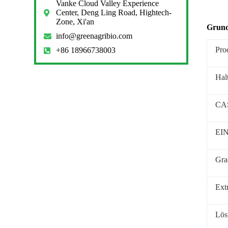
Vanke Cloud Valley Experience
Center, Deng Ling Road, Hightech-
Zone, Xi'an
Grund
info@greenagribio.com
Pro
+86 18966738003
Hal
CAS
EI
Gra
Ext
Lös