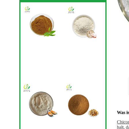
Was i
Chicor
halt, 