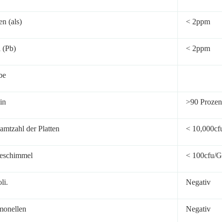
n (als)
< 2ppm
i (Pb)
< 2ppm
be
in
>90 Prozen
amtzahl der Platten
< 10,000cf
eschimmel
< 100cfu/G
li.
Negativ
monellen
Negativ