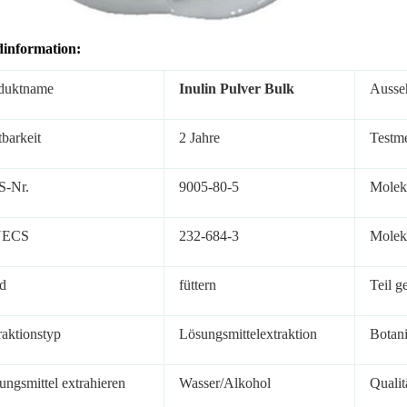
information:
duktname
Inulin Pulver Bulk
Ausse
tbarkeit
2 Jahre
Testm
-Nr.
9005-80-5
Molek
NECS
232-684-3
Molek
d
füttern
Teil g
raktionstyp
Lösungsmittelextraktion
Botan
ungsmittel extrahieren
Wasser/Alkohol
Qualit