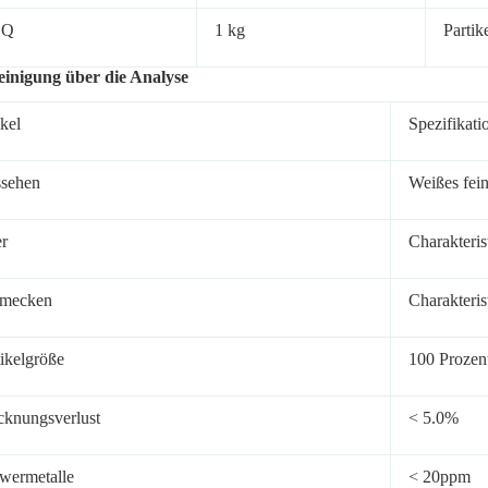
OQ
1 kg
Partik
einigung über die Analyse
ikel
Spezifikati
sehen
Weißes fein
r
Charakteris
mecken
Charakteris
tikelgröße
100 Prozen
cknungsverlust
< 5.0%
wermetalle
< 20ppm