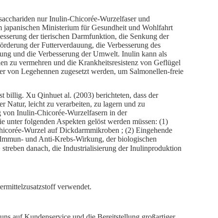
osacchariden nur Inulin-Chicorée-Wurzelfaser und
m japanischen Ministerium für Gesundheit und Wohlfahrt
besserung der tierischen Darmfunktion, die Senkung der
Förderung der Futterverdauung, die Verbesserung des
idung und die Verbesserung der Umwelt. Inulin kann als
ien zu vermehren und die Krankheitsresistenz von Geflügel
tter von Legehennen zugesetzt werden, um Salmonellen-freie
t billig. Xu Qinhuet al. (2003) berichteten, dass der
r Natur, leicht zu verarbeiten, zu lagern und zu
ng von Inulin-Chicorée-Wurzelfasern in der
die unter folgenden Aspekten gelöst werden müssen: (1)
Chicorée-Wurzel auf Dickdarmmikroben ; (2) Eingehende
 Immun- und Anti-Krebs-Wirkung, der biologischen
treben danach, die Industrialisierung der Inulinproduktion
termittelzusatzstoff verwendet.
s auf Kundenservice und die Bereitstellung großartiger