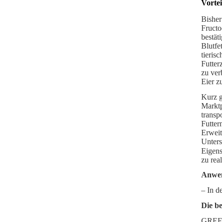
Vorte
Bisher
Fructo
bestät
Blutfe
tieris
Futter
zu ver
Eier z
Kurz g
Marktp
transp
Futter
Erweit
Unters
Eigens
zu real
Anwe
– In d
Die b
GREEN 