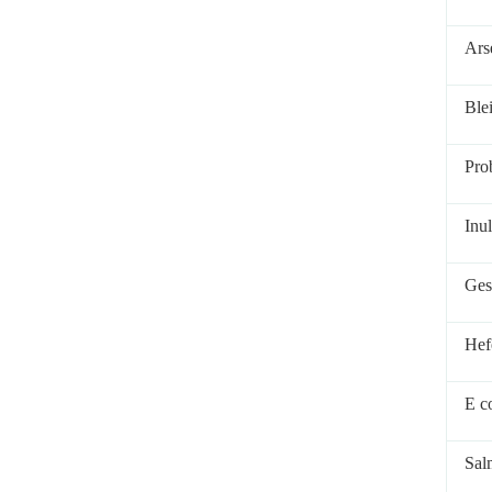
Arse
Ble
Pro
Inul
Ges
Hef
E co
Sal