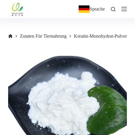
Z
Sprache
u
m
I
n
h
Zutaten Für Tiernahrung
Kreatin-Monohydrat-Pulver
a
l
t
s
p
r
i
n
g
e
n