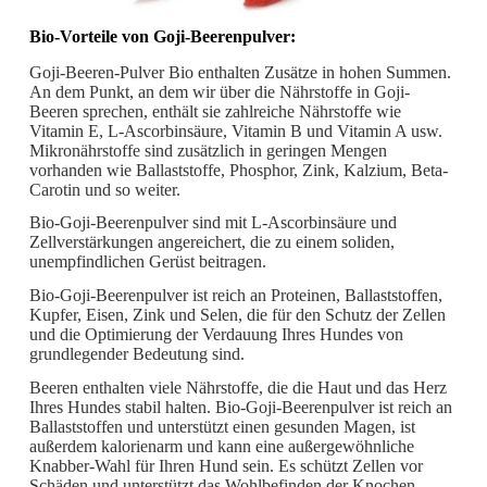
Bio-Vorteile von Goji-Beerenpulver:
Goji-Beeren-Pulver Bio enthalten Zusätze in hohen Summen.
An dem Punkt, an dem wir über die Nährstoffe in Goji-
Beeren sprechen, enthält sie zahlreiche Nährstoffe wie
Vitamin E, L-Ascorbinsäure, Vitamin B und Vitamin A usw.
Mikronährstoffe sind zusätzlich in geringen Mengen
vorhanden wie Ballaststoffe, Phosphor, Zink, Kalzium, Beta-
Carotin und so weiter.
Bio-Goji-Beerenpulver sind mit L-Ascorbinsäure und
Zellverstärkungen angereichert, die zu einem soliden,
unempfindlichen Gerüst beitragen.
Bio-Goji-Beerenpulver ist reich an Proteinen, Ballaststoffen,
Kupfer, Eisen, Zink und Selen, die für den Schutz der Zellen
und die Optimierung der Verdauung Ihres Hundes von
grundlegender Bedeutung sind.
Beeren enthalten viele Nährstoffe, die die Haut und das Herz
Ihres Hundes stabil halten. Bio-Goji-Beerenpulver ist reich an
Ballaststoffen und unterstützt einen gesunden Magen, ist
außerdem kalorienarm und kann eine außergewöhnliche
Knabber-Wahl für Ihren Hund sein. Es schützt Zellen vor
Schäden und unterstützt das Wohlbefinden der Knochen.