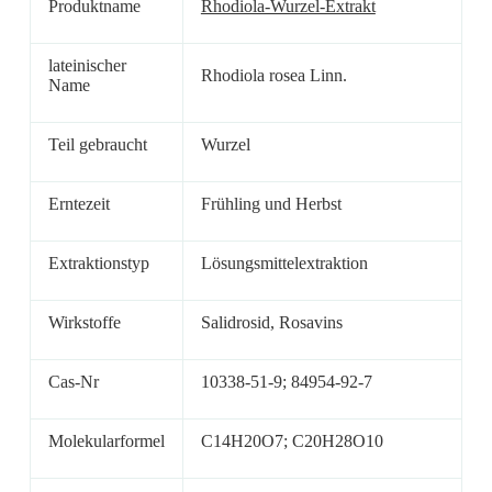
Produktname
Rhodiola-Wurzel-Extrakt
lateinischer
Rhodiola rosea Linn.
Name
Teil gebraucht
Wurzel
Erntezeit
Frühling und Herbst
Extraktionstyp
Lösungsmittelextraktion
Wirkstoffe
Salidrosid, Rosavins
Cas-Nr
10338-51-9; 84954-92-7
Molekularformel
C14H20O7; C20H28O10