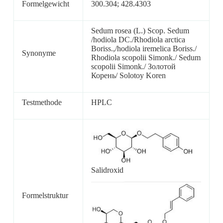
Formelgewicht
300.304; 428.4303
Sedum rosea (L.) Scop. Sedum
/hodiola DC./Rhodiola arctica
Boriss.,/hodiola iremelica Boriss./
Synonyme
Rhodiola scopolii Simonk./ Sedum
scopolii Simonk./ Золотой
Корень/ Solotoy Koren
Testmethode
HPLC
Salidroxid
Formelstruktur