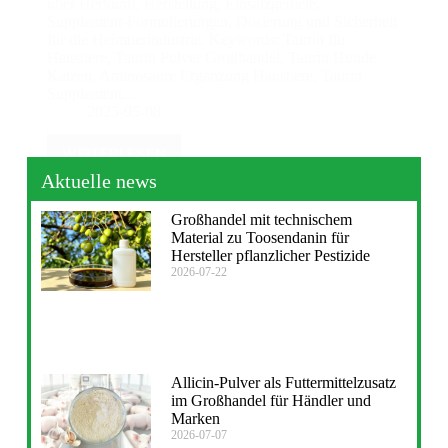
über Herkunft, Herstellung, Einsatzgebiete,
Supplement-Formulierungen, Dosierung und Sicherheit
für die Heimtierindustrie. Keywords: Taurin für
Haustiere, Taurin Pulver Großhandel, Taurin Hunde
Katzen, Aminosäure Ergänzung Haustiere, Taurin
Supplement…
2025-05-08
WEITERLESEN
Aktuelle news
Großhandel mit technischem
Material zu Toosendanin für
Hersteller pflanzlicher Pestizide
2026-07-22
Allicin-Pulver als Futtermittelzusatz
im Großhandel für Händler und
Marken
2026-07-07